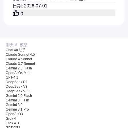
日期
:
2026-07-01
0
聊天 AI 模型
Chat 4o 助手
Claude Sonnet 4.5
Claude 4 Sonnet
Claude 3.7 Sonnet
Gemini 2.5 Flash
OpenAI O4 Mini
GPT-4.1
DeepSeek R1
DeepSeek V3
DeepSeek V3.2
Gemini 2.0 Flash
Gemini 3 Flash
Gemini 3.0
Gemini 3.1 Pro
OpenAI O3
Grok 4
Grok 4.3
GPT OSS