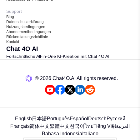
Support
Blog
Datenschutzerklärung
Nutzungsbedingungen
Abonnementbedingungen
Rückerstattungsrichtlinie
Kontakt
Chat 4O AI
Fortschrittliche All-in-One KI-Kreation mit Chat 4O AI!
©️ 2026 Chat4O.AI All rights reserved.
English
日本語
Português
Español
Deutsch
Русский
Français
简体中文
繁體中文
한국어
ไทย
Tiếng Việt
العربية
Bahasa Indonesia
Italiano