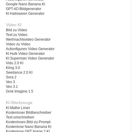
Google Nano Banana KI
GPT-4O Bildgenerator
KI Halloween Generator
Video KI
Bild zu Video
Text zu Video
Weihnachtsvideo Generator
Video zu Video
Actionfiguren Video Generator
KI Hulk Video Generator
KI Superman Video Generator
Vidu 2.0 KI
Kling 3.0
Seedance 2.0 KI
Sora 2
Veo 3
Veo 3.1
Grok Imagine 1.5
KI-Werkzeuge
KI Mathe Löser
Kostenloser Bildbeschreiber
Text umschreiben
Kostenloses Bild-zu-Prompt
Kostenlose Nano Banana KI
Kostenlose GPT Image 2 KI