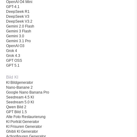
OpenAI O4 Mini
GPT-4.1
DeepSeek R1
DeepSeek V3
DeepSeek V3.2
Gemini 2.0 Flash
Gemini 3 Flash
Gemini 3.0
Gemini 3.1 Pro
OpenAI O3
Grok 4
Grok 4.3
GPT OSS
GPT 5.1
Bild KI
KI Bildgenerator
Nano-Banane 2
Google Nano Banana Pro
Seedream 4.5 KI
Seedream 5.0 KI
Qwen Bild 2
GPT Bild 1.5
Alte Foto Restaurierung
KI Porträt Generator
KI Frisuren Generator
Ghibli KI Generator
Actionfiguren Generator