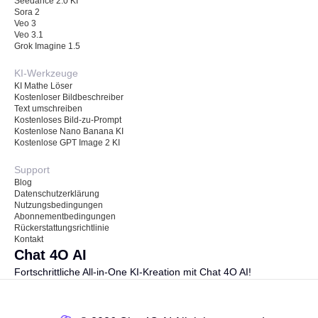
Seedance 2.0 KI
Sora 2
Veo 3
Veo 3.1
Grok Imagine 1.5
KI-Werkzeuge
KI Mathe Löser
Kostenloser Bildbeschreiber
Text umschreiben
Kostenloses Bild-zu-Prompt
Kostenlose Nano Banana KI
Kostenlose GPT Image 2 KI
Support
Blog
Datenschutzerklärung
Nutzungsbedingungen
Abonnementbedingungen
Rückerstattungsrichtlinie
Kontakt
Chat 4O AI
Fortschrittliche All-in-One KI-Kreation mit Chat 4O AI!