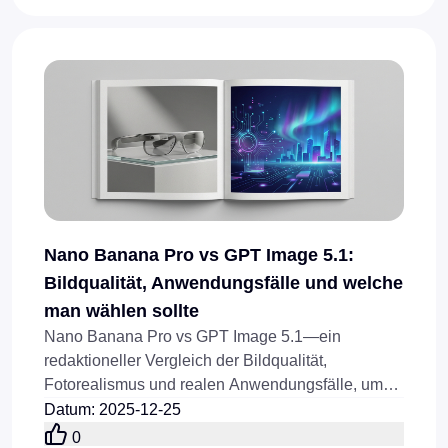
Nano Banana Pro vs GPT Image 5.1:
Bildqualität, Anwendungsfälle und welche
man wählen sollte
Nano Banana Pro vs GPT Image 5.1—ein
redaktioneller Vergleich der Bildqualität,
Fotorealismus und realen Anwendungsfälle, um
Kreativen bei der Wahl des richtigen Werkzeugs
Datum
:
2025-12-25
zu helfen.
0