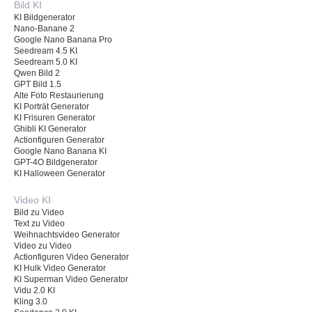
Bild KI
KI Bildgenerator
Nano-Banane 2
Google Nano Banana Pro
Seedream 4.5 KI
Seedream 5.0 KI
Qwen Bild 2
GPT Bild 1.5
Alte Foto Restaurierung
KI Porträt Generator
KI Frisuren Generator
Ghibli KI Generator
Actionfiguren Generator
Google Nano Banana KI
GPT-4O Bildgenerator
KI Halloween Generator
Video KI
Bild zu Video
Text zu Video
Weihnachtsvideo Generator
Video zu Video
Actionfiguren Video Generator
KI Hulk Video Generator
KI Superman Video Generator
Vidu 2.0 KI
Kling 3.0