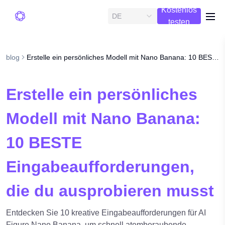
Kostenlos
DE
me
testen
blog
Erstelle ein persönliches Modell mit Nano Banana: 10 BESTE Eingabeaufforderungen, die du ausprobieren musst
Erstelle ein persönliches
Modell mit Nano Banana:
10 BESTE
Eingabeaufforderungen,
die du ausprobieren musst
Entdecken Sie 10 kreative Eingabeaufforderungen für AI
Figure Nano Banana, um schnell atemberaubende,