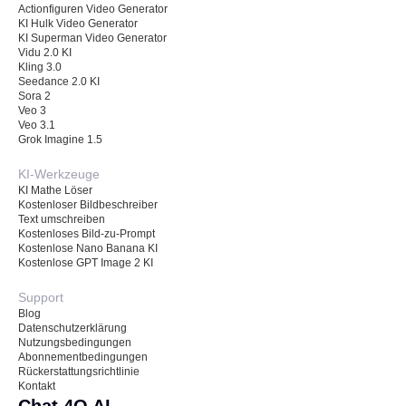
Actionfiguren Video Generator
KI Hulk Video Generator
KI Superman Video Generator
Vidu 2.0 KI
Kling 3.0
Seedance 2.0 KI
Sora 2
Veo 3
Veo 3.1
Grok Imagine 1.5
KI-Werkzeuge
KI Mathe Löser
Kostenloser Bildbeschreiber
Text umschreiben
Kostenloses Bild-zu-Prompt
Kostenlose Nano Banana KI
Kostenlose GPT Image 2 KI
Support
Blog
Datenschutzerklärung
Nutzungsbedingungen
Abonnementbedingungen
Rückerstattungsrichtlinie
Kontakt
Chat 4O AI