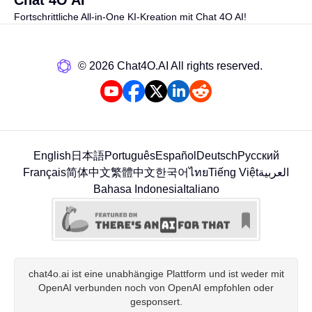
Fortschrittliche All-in-One KI-Kreation mit Chat 4O AI!
©️ 2026 Chat4O.AI All rights reserved.
English
日本語
Português
Español
Deutsch
Русский
Français
简体中文
繁體中文
한국어
ไทย
Tiếng Việt
العربية
Bahasa Indonesia
Italiano
chat4o.ai ist eine unabhängige Plattform und ist weder mit
OpenAI verbunden noch von OpenAI empfohlen oder
gesponsert.