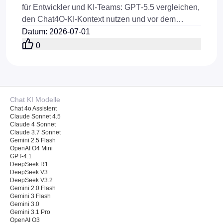
für Entwickler und KI‑Teams: GPT‑5.5 vergleichen,
den Chat4O‑KI‑Kontext nutzen und vor dem
Launch Flaq‑AI‑GPT‑5.5‑API‑Workflows testen.
Datum
:
2026-07-01
0
Chat KI Modelle
Chat 4o Assistent
Claude Sonnet 4.5
Claude 4 Sonnet
Claude 3.7 Sonnet
Gemini 2.5 Flash
OpenAI O4 Mini
GPT-4.1
DeepSeek R1
DeepSeek V3
DeepSeek V3.2
Gemini 2.0 Flash
Gemini 3 Flash
Gemini 3.0
Gemini 3.1 Pro
OpenAI O3