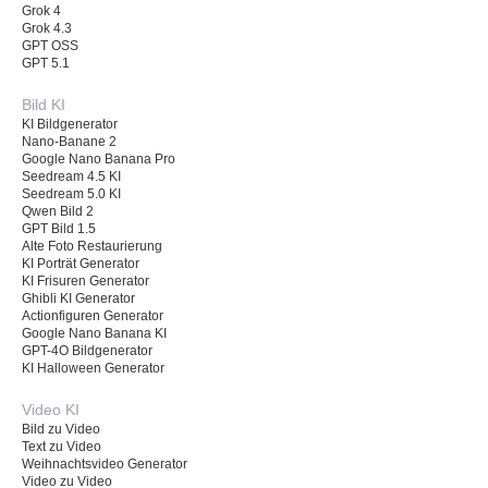
Grok 4
Grok 4.3
GPT OSS
GPT 5.1
Bild KI
KI Bildgenerator
Nano-Banane 2
Google Nano Banana Pro
Seedream 4.5 KI
Seedream 5.0 KI
Qwen Bild 2
GPT Bild 1.5
Alte Foto Restaurierung
KI Porträt Generator
KI Frisuren Generator
Ghibli KI Generator
Actionfiguren Generator
Google Nano Banana KI
GPT-4O Bildgenerator
KI Halloween Generator
Video KI
Bild zu Video
Text zu Video
Weihnachtsvideo Generator
Video zu Video