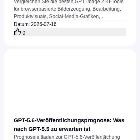
Vergleichen Sie die besten GPT Image 2 KI-Tools
für browserbasierte Bilderzeugung, Bearbeitung,
Produktvisuals, Social-Media-Grafiken,
Referenzbilder und API-Workflows im Jahr 2026.
Datum
:
2026-07-16
0
GPT-5.6-Veröffentlichungsprognose: Was
nach GPT-5.5 zu erwarten ist
Prognoseleitfaden zur GPT‑5.6‑Veröffentlichung