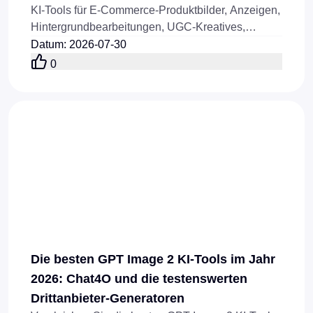
KI-Tools für E-Commerce-Produktbilder, Anzeigen,
Hintergrundbearbeitungen, UGC-Kreatives,
Modevisuals und die Automatisierung von
Datum
:
2026-07-30
Produktbildern.
0
Die besten GPT Image 2 KI-Tools im Jahr
2026: Chat4O und die testenswerten
Drittanbieter-Generatoren