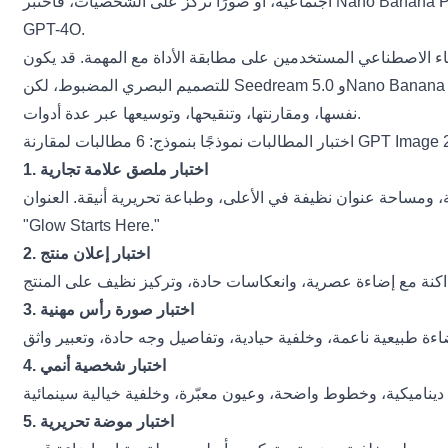
اجتماعية، أو صورًا تركز على الشخصيات، فاختبر Nano Banana Pro. إذا أردت تجسيدًا بديلًا مفصلًا أو تفسيرًا بصريًا مختلفًا، فجرب Qwen Image 2. وإذا أردت خيارًا شاملًا مألوفًا، استخدم مولّد الصور
GPT-4O.
مستخدمين على مطابقة الأداة مع المهمة. قد يكون GPT Image 2 الخيار الأقوى
للتصميم البصري المضبوط، لكن Seedream 5.0 وNano Banana Pro وQwen Image 2 يمكن أن تكون جميعها مفيدة حسب الهدف الإبداعي. على Chat4O AI تكمن الميزة في القدرة على اختبار الفكرة
نفسها، ومقارنتها، وتنقيحها، وتوسيعها عبر عدة أدوات.
1. اختبار ملصق علامة تجارية
 ومساحة عنوان نظيفة في الأعلى، وطباعة تحريرية أنيقة. العنوان:
"Glow Starts Here."
2. اختبار إعلان منتج
3. اختبار صورة رأس مهنية
4. اختبار شخصية أنمي
5. اختبار موضة تحريرية