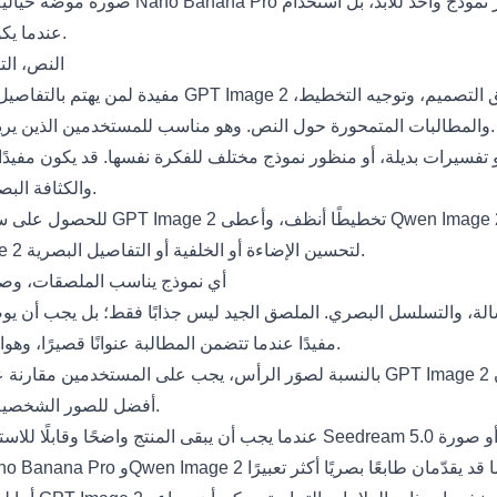
صورة موضة خيالية، أو منشورًا لافتًا للنظر
دقة اتباع المطالبة أهم، وNano Banana Pro عندما يكون تأثير الأسلوب أهم.
GPT Image 2 مقابل
والمطالبات المتمحورة حول النص. وهو مناسب للمستخدمين الذين يريدون اتجاهًا نهائيًا نظيفًا بدلًا من عدد لا نهائي من التنويعات العشوائية.
الصور التي تهم فيها الخامات (Texture)، والجو (Atmosphere)، والكثافة البصرية.
للحصول على سير عمل عملي، اختبر الم
إصدار GPT Image 2 اتجاه الحملة، بينما يلهمك إصدار Qwen Image 2 لتحسين الإضاءة أو الخلفية أو التفاصيل البصرية.
أي نموذج يناسب الملصقات، وصو
GPT Image 2 مفيدًا عندما تتضمن المطالبة عنوانًا قصيرًا، وهوامش آمنة، وموضعًا لمنتج أو شخصية، وخلفية نظيفة.
بالنسبة لصوَر الرأس، يجب على المستخدمين مقارنة ع
Pro أفضل للصور الشخصية الأنيقة، والبراند الشخصي، أو صور ملفات التواصل الاجتماعي.