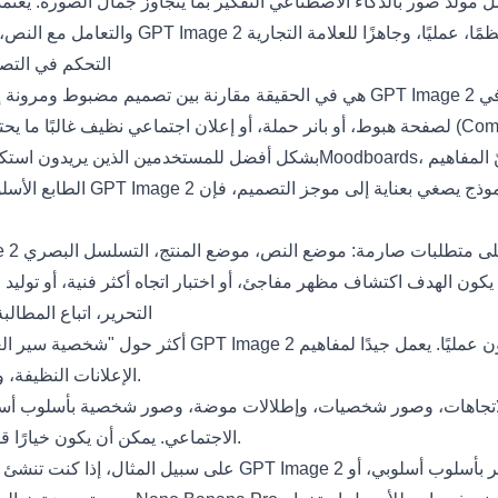
 مولّد صور بالذكاء الاصطناعي
التفكير بما يتجاوز جمال الصورة. يعت
GPT Image 2 مقابل dream 5.0
الطابع الأسلوبي، والمشاركات ا
GPT Image 2 مقابل Nano Banana Pro: الت
الإعلانات النظيفة، وصور المنتجات، والملصقات، والرسومات المنظمة للعلامة التجارية.
الاجتماعي. يمكن أن يكون خيارًا قويًا عندما يريد المبدع أن تبدو الصورة غنية بصريًا، مصقولة، وتعبيرية.
على سبيل المثال، إذا كنت تنشئ ملصق عناية بالبشرة الفاخرة بنص