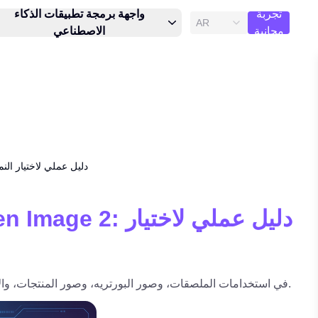
تجربة
واجهة برمجة تطبيقات الذكاء
AR
مجانية
الاصطناعي
GPT Image 2 مقابل Seedream 5.0 وNano Banana Pro وen Image 2
قارن بين GPT Image 2 وSeedream 5.0 وNano Banana Pro وQwen Image 2 في استخدامات الملصقات، وصور البورتريه، وصور المنتجات، والأنمي، والمحتوى المخصص لوسائل التواصل الاجتماعي.