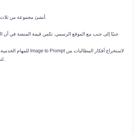
أنشئ مجموعة من ثلاث مرئيات حملة اجتماعية لعلامة تجارية لزجاجات مياه صديقة للبيئة. حافظ على هوية المنتج ولوحة الألوان متسقة مع تغيير سياق الاستخدام.
لاستخراج أفكار المطالبات من
Image to Prompt
. للمهام الخدمية، استخدم
لتحويل الصور الثابتة وأفكار الحملات إلى مقاطع فيديو قصيرة.