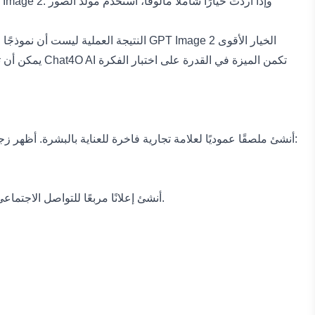
النتيجة العملية ليست أن نموذجًا واحد
أنشئ ملصقًا عموديًا لعلامة تجارية فاخرة للعناية بالبشرة. أظهر
أنشئ إعلانًا مربعًا للتواصل الاجتماعي لسماعات رأس لاسلكية. أظهر المنتج وهو يطفو فوق خلفية متدرجة داكنة مع إضاءة عصرية، وانعكاسات حادة، وتركيز نظيف على المنتج.