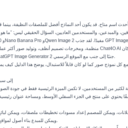
 أحدث اسم متاح. قد يكون أحد النماذج أفضل للملصقات النظيفة، بينما
جنبًا إلى جنب مع الموقع الرسمي.
atGPT Image Generator 2
كل نموذج صور كما لو كان قابلاً للاستبدال، يوضح هذا الدليل كيف يمكن أن يناسب كل نموذج
ما الذي يضي
ار إعلانات، ويمكن للمصمم إعداد مسودات تخطيطات ملصقات، ويمكن لبائع 
ويمكن للمبدع بناء أصول لمواقع التواصل الاجتماعي تبدو أكثر قصدًا من مجرد صورة خيالية بسيطة.