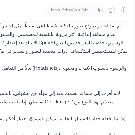
نسخ
لم يعد اختيار نموذج صور بالذكاء الاصطناعي بسيطًا مثل اختيار
يقدّم مشاهد إبداعية أكثر مرونة. بالنسبة للمصممين، والمسوقين، والمبدعين، والمستخدمين العاديين، السؤال الحقيقي ليس: "ما هو أقوى نموذج؟" بل: "أي نموذج يناسب هذه المهمة البصرية المحددة؟"
بدلًا من التعامل مع 
هذا ما يجعله جذابًا للأعمال التجارية. يمكن للمسوّق اختبار أفك