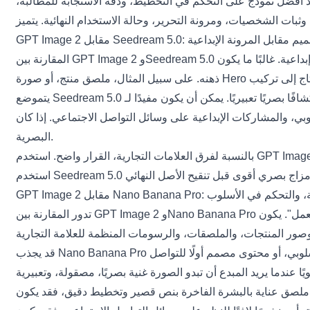
مد أفضل نموذج على التحكم في التخطيط، ودقة الاستجابة للمطالبة،
See: التحكم في التصميم مقابل المرونة الإبداعية
المقارنة بين GPT Image 2 وSeedream 5.0 هي في الحقيقة مقارنة بين تصميم مضبوط ومرونة إبداعية. غالبًا ما يكون GPT Image 2 الخيار الأفضل عندما يكون لدى المستخدم بنية بصرية محددة في
بشكل أفضل للمستخدمين الذين يريدون استكشافًا بصريًا تعبيريًا. يمكن أن يكون مفيدًا لـMoodboards، وفنّ المفاهيم (Concept Art)، والمشاهد الخيالية، والمرئيات التجارية ذات
Seedream 5.0
يتموضع
لإبداعية على وسائل التواصل الاجتماعي. إذا كان GPT Image 2 يبدو كنموذج يصغي بعناية إلى موجز التصميم، فإن Seedream 5.0 قد يبدو أشبه بمحرك مرن لتوليد الأفكار
البصرية.
بالنسبة لفرق العلامات التجارية، القرار واضح. استخدم GPT Image 2 عندما تحتوي المطالبة على متطلبات صارمة: موضع النص، موضع المنتج، التسلسل البصري (Visual Hierarchy)، وثبات الحملة.
حرير، اتباع المطالبة، والتحكم في الأسلوب
تدور المقارنة بين GPT Image 2 وNano Banana Pro أكثر حول "شخصية سير العمل". يكون GPT Image 2 مفيدًا عندما يكون الموجز مباشرًا والمخرج بحاجة إلى أن يكون عمليًا. يعمل جيدًا لمفاهيم
المستخدمين الذين يريدون أسلوبًا حيويًا، ومرئيات مواكبة للاتجاهات، وصور شخصيات، وإطلالات موضة، وصور شخصية بأسلوب أسلوبي، أو محتوى مصمم أولًا للتواصل
Nano Banana Pro
قد يجذب
 قصير وتخطيط دقيق، فقد يكون GPT Image 2 الخيار الأول الأكثر أمانًا. أما إذا كنت تنشئ صورة شخصية لمؤثر بأسلوب أسلوبي، أو