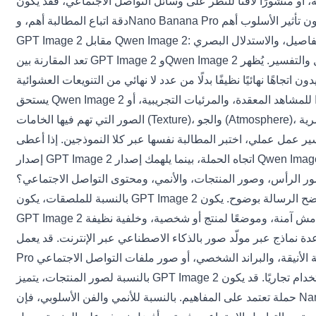
 على وسائل التواصل الاجتماعي، فقد يكون Nano Banana Pro جديرًا بالتجربة. النهج الأذكى ليس اختيار نموذج واحد للأبد، بل استخدام GPT Image 2 عندما تكون
 Qwen Image 2: النص، التفاصيل، والاستدلال البصري
تعد المقارنة بين GPT Image 2 وQwen Image 2 مفيدة لمن يهتم بالتفاصيل والتفسير. يُظهر GPT Image 2 قوة في المخرجات الجاهزة للحملات لأنه يمكنه اتباع منطق التصميم، وتوجيه التخطيط،
التجربة عندما يرغب المستخدمون في تجسيد بصري مفصل، أو تفسيرات بديلة، أو منظور نموذج مختلف للفكرة نفسها. قد يكون مفيدًا للمشاهد المعقدة، والمرئيات التجريبية، أو
Qwen Image 2
يستحق
طالبة نفسها عبر كلا النموذجين. إذا أعطى GPT Image 2 تخطيطًا أنظف، وأعطى Qwen Image 2 جوًا أكثر إثارة للاهتمام، يمكنك الاستفادة من الاثنين. قد يصبح
ر الرأس، وصور المنتجات، والأنمي، ومحتوى التواصل الاجتماعي؟
بالنسبة للملصقات، يكون GPT Image 2 عادة أفضل نقطة انطلاق لأن الملصقات تعتمد على التركيب، والرسالة، والتسلسل البصري. الملصق الجيد ليس جذابًا فقط؛ بل يجب أن يوضح الرسالة بوضوح. يكون
دة نماذج عبر
مولّد صور بالذكاء الاصطناعي عبر الإنترنت
. قد يعمل GPT Image 2 جيدًا للبنية المهنية المصقولة، في حين قد يكون Nano Banana
بالنسبة لصور المنتجات، يتميز GPT Image 2 عندما يجب أن يبقى المنتج واضحًا وقابلًا للاستخدام تجاريًا. قد يكون Seedream 5.0 أفضل عندما تريد العلامة التجارية مشهدًا دراميًا بأسلوب حياة، أو صورة