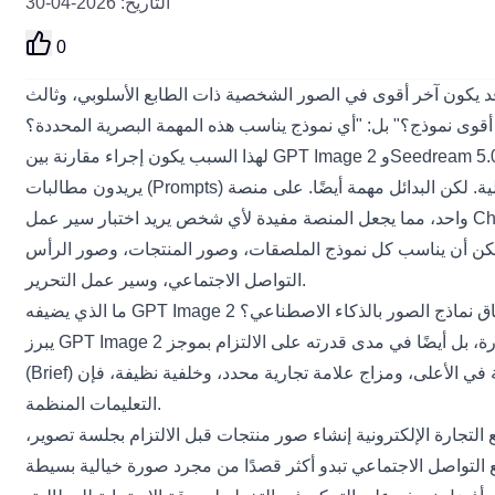
التاريخ
:
2026-04-30
0
 قد يكون آخر أقوى في الصور الشخصية ذات الطابع الأسلوبي، وثالث
لهذا السبب يكون إجراء مقارنة بين GPT Image 2 وSeedream 5.0 وNano Banana Pro وQwen Image 2 مفيدًا. لقد جذب GPT Image 2 الانتباه بعد إصدار OpenAI الرسمي، خاصة للمستخدمين الذين
يريدون مطالبات (Prompts) منظمة، ومخرجات تصميم أنظف، وتوليد صور أكثر عملية. لكن البدائل مهمة أيضًا. على منصة Chat4O AI يمكن للمستخدمين استكشاف أدوات متعددة للصور والفيديو في مكان
Ch
واحد، مما يجعل المنصة مفيدة لأي شخص يريد اختبار سير عمل
 الملصقات، وصور المنتجات، وصور الرأس (Headshots)، والرسوم بأسلوب الأنمي، ومحتوى
التواصل الاجتماعي، وسير عمل التحرير.
فه GPT Image 2 إلى سباق نماذج الصور بالذكاء الاصطناعي؟
يبرز GPT Image 2 لأنه أقرب إلى مساعد تصميم منه إلى مولّد فن عشوائي. بالنسبة لكثير من المستخدمين، لا تكمن الميزة الرئيسية فقط في جودة الصورة، بل أيضًا في مدى قدرته على الالتزام بموجز
(Brief) تفصيلي. إذا طلبت ملصقًا يحتوي على منتج في الجزء السفلي الأوسط، ومساحة عنوان رئيسية في الأعلى، ومزاج علامة تجارية محدد، وخلفية نظيفة، فإن GPT Image 2 مصمّم لهذا النوع من
التعليمات المنظمة.
التجارة الإلكترونية إنشاء صور منتجات قبل الالتزام بجلسة تصوير،