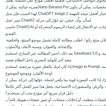
تواصل الاجتماعي، فيعتمد أفضل نموذج على المنصة. يعمل GPT Image 2 جيدًا للإعلانات النظيفة والمنشورات ذات العلامات التجارية. يمكن أن يساعد Seedream 5.0 في إنشاء "خطافات"
ChatGPT Image 2
لهذا السبب فإن بديل
سير عمل Chat4O: اسأل، ولِّد، حسّن، ثم حوّل إلى حركة
تناسب Chat4O AI هذا الموضوع لأن قيمتها لا تقتصر على نموذج واحد. يمكن للمستخدمين العصف الذهني مع مساعد محادثة، وتوليد صور، وتحسين المطالبات، ثم الانتقال إلى إنشاء الرسوم المتحركة أو
الفيديو.
ان منتج رائع"، اطلب مطالبة كاملة تشمل موضع المنتج، والخلفية،
والإضاءة، والعنوان، ونسبة الأبعاد، والأسلوب.
ية، و
Seedream 5.0
بعد ذلك، اختبر المطالبة عبر النماذج. استخدم
مفيد آخر للتوليد البصري داخل النظام نفسه.
لتحويل تلك المرجعية إلى لغة مطالبة. يساعد هذا المستخدمين على فهم سبب نجاح صورة معينة: الإضاءة، التركيب، المزاج، نوع العدسة،
Image to Prompt
إذا كان لديك بالفعل صورة مرجعية، استخدم
لوحة الألوان، وموضع الموضوع.
ًا، إذا كانت الصورة قوية بما يكفي لحملة، حوّلها إلى حركة. يمكن لـ
دليل قرار سريع: أي نموذج يجب أن تستخدم؟
منتجات، أو صور صفحات هبوط، فابدأ بـGPT Image 2. إذا أردت استكشافًا إبداعيًا تعبيريًا، جرّب Seedream 5.0. إذا أردت صورًا شخصية أنيقة، ومرئيات