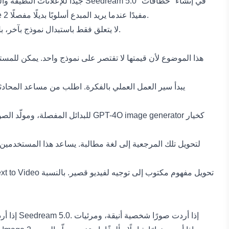
بصرية خيالية. يمكن لـNano Banana Pro دعم المحتوى العصري المبني على الصور الشخصية والشخصيات. يمكن أن يكون Qwen Image 2 مفيدًا عندما يريد المبدع أسلوبًا بديلًا مفصلًا.
لا يتعلق فقط باستبدال نموذج بآخر، بل ببناء سير عمل مرن يمكن للمستخدم من خلاله مقارنة عدة نماذج واختيار أفضل نتيجة للمهمة.
يبدأ سير العمل العملي بالفكرة. اطلب من مساعد المحادث
كخيار
GPT-4O image generator
للبدائل المفصلة، ومولّد الصور
تحويل مفهوم مكتوب إلى توجيه لفيديو قصير. بالنسبة
xt to Video