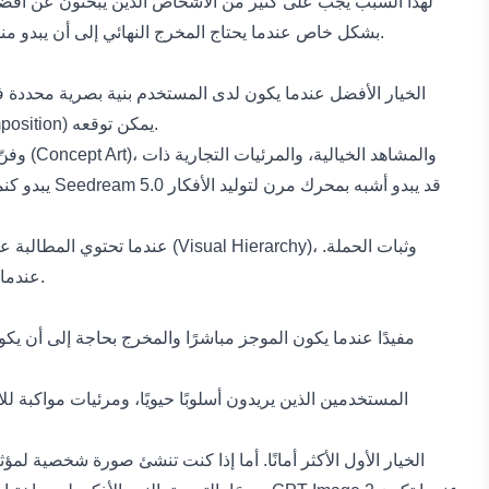
لهذا السبب يجب على كثير من الأشخاص الذين يبحثون عن
أفضل
والتعامل مع النص، وثبات الشخصيات، ومرونة التحرير، وحالة الاستخدام النهائية. يتميز GPT Image 2 بشكل خاص عندما يحتاج المخرج النهائي إلى أن يبدو منظمًا، عمليًا، وجاهزًا للعلامة التجارية.
ذهنه. على سبيل المثال، ملصق منتج، أو صورة Hero لصفحة هبوط، أو بانر حملة، أو إعلان اجتماعي نظيف غالبًا ما يحتاج إلى تركيب (Composition) يمكن توقعه.
استخدم Seedream 5.0 عندما يكون الهدف اكتشاف مظهر مفاجئ، أو اختبار اتجاه أكثر فنية، أو توليد مزاج بصري أقوى قبل تنقيح الأصل النهائي.