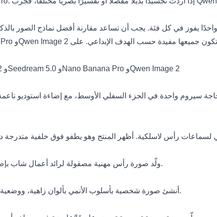
ًا يفوز في كل فئة. يجب أن تساعد مقارنة أفضل نماذج الصور بالذكاء الاصطناعي ال
اختبار المطالبات نموذجًا بنموذج: 6 مطالبات لمقارنة GPT Image 2 وSeedream 5.0 وNano Banana Pro وQwen Image 2
 زجاجة سيروم واحدة في الجزء السفلي الأوسط، مع إضاءة استوديو ناعمة،
ولّد صورة رأس مهنية مصقولة لرائد أعمال شاب بإضاءة طبيعية ناعمة، وخلفية حيادية، وتفاصيل وجه حادة، وتعبير واثق.
أنشئ صورة شخصية بأسلوب الأنمي بألوان زاهية، ووضعية ديناميكية، وخطوط واضحة، وعيون معبّرة، وخلفية خيالية سينمائية.