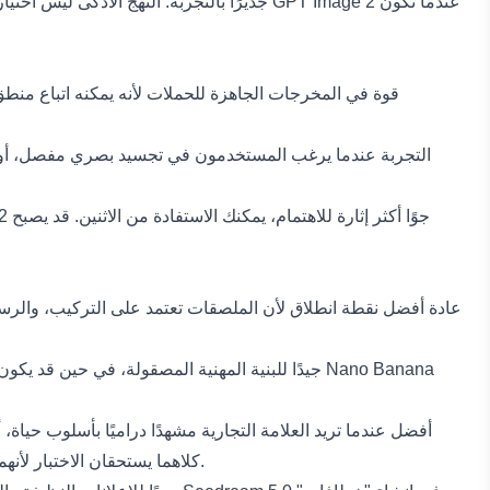
حملة تعتمد على المفاهيم. بالنسبة للأنمي والفن الأسلوبي، فإن Nano Banana Pro وQwen Image 2 كلاهما يستحقان الاختبار لأنهما قد يقدّمان طابعًا بصريًا أكثر تعبيرًا.