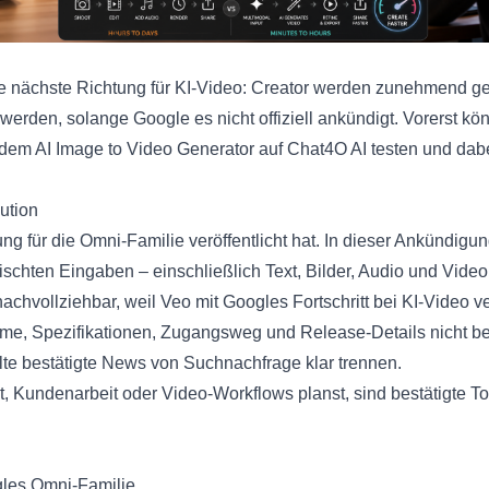
e nächste Richtung für KI-Video: Creator werden zunehmend gem
 werden, solange Google es nicht offiziell ankündigt. Vorerst 
 dem
AI Image to Video Generator
auf Chat4O AI testen und dab
ution
ung für die Omni-Familie veröffentlicht hat. In dieser Ankündig
chten Eingaben – einschließlich Text, Bilder, Audio und Video
 nachvollziehbar, weil Veo mit Googles Fortschritt bei KI-Video 
 Spezifikationen, Zugangsweg und Release-Details nicht bestätig
llte bestätigte News von Suchnachfrage klar trennen.
t, Kundenarbeit oder Video-Workflows planst, sind bestätigte T
ogles Omni-Familie.