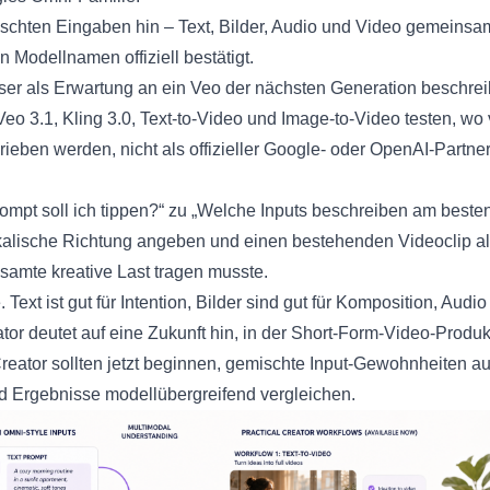
mischten Eingaben hin – Text, Bilder, Audio und Video gemeinsa
n Modellnamen offiziell bestätigt.
sser als Erwartung an ein Veo der nächsten Generation beschrei
o 3.1, Kling 3.0, Text-to-Video und Image-to-Video testen, wo 
ieben werden, nicht als offizieller Google- oder OpenAI-Partner
mpt soll ich tippen?“ zu „Welche Inputs beschreiben am besten 
usikalische Richtung angeben und einen bestehenden Videoclip 
esamte kreative Last tragen musste.
 Text ist gut für Intention, Bilder sind gut für Komposition, Aud
deutet auf eine Zukunft hin, in der Short-Form-Video-Produktio
, Creator sollten jetzt beginnen, gemischte Input-Gewohnheiten
nd Ergebnisse modellübergreifend vergleichen.