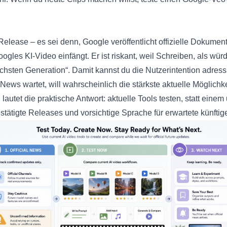
 Release – es sei denn, Google veröffentlicht offizielle Dokument
es KI-Video einfängt. Er ist riskant, weil Schreiben, als würde 
hsten Generation“. Damit kannst du die Nutzerintention adressie
e News wartet, will wahrscheinlich die stärkste aktuelle Möglich
utet die praktische Antwort: aktuelle Tools testen, statt eine
estätigte Releases und vorsichtige Sprache für erwartete künftig