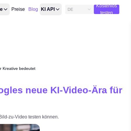
Kostenlos
ge
Preise
Blog
KI API
DE
testen
r Kreative bedeutet
gles neue KI-Video-Ära für
d Bild-zu-Video testen können.