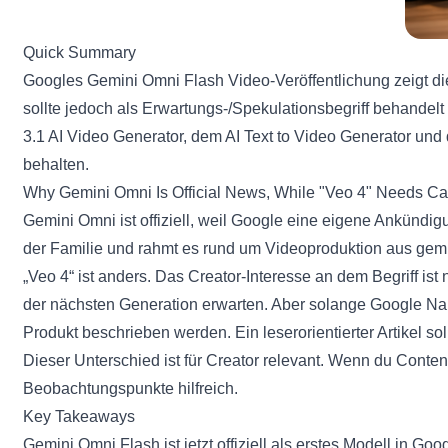
Quick Summary
Googles Gemini Omni Flash Video-Veröffentlichung zeigt di
sollte jedoch als Erwartungs-/Spekulationsbegriff behandelt
3.1 AI Video Generator
, dem
AI Text to Video Generator
und
behalten.
Why Gemini Omni Is Official News, While "Veo 4" Needs Ca
Gemini Omni ist offiziell, weil Google eine eigene Ankündig
der Familie und rahmt es rund um Videoproduktion aus gemis
„Veo 4“ ist anders. Das Creator-Interesse an dem Begriff ist
der nächsten Generation erwarten. Aber solange Google Name,
Produkt beschrieben werden. Ein leserorientierter Artikel so
Dieser Unterschied ist für Creator relevant. Wenn du Conten
Beobachtungspunkte hilfreich.
Key Takeaways
Gemini Omni Flash ist jetzt offiziell als erstes Modell in Go