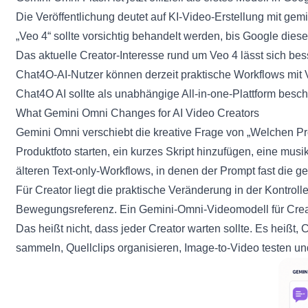
Die Veröffentlichung deutet auf KI-Video-Erstellung mit ge
„Veo 4“ sollte vorsichtig behandelt werden, bis Google diese
Das aktuelle Creator-Interesse rund um Veo 4 lässt sich be
Chat4O-AI-Nutzer können derzeit praktische Workflows mit Ve
Chat4O AI sollte als unabhängige All-in-one-Plattform beschr
What Gemini Omni Changes for AI Video Creators
Gemini Omni verschiebt die kreative Frage von „Welchen Pro
Produktfoto starten, ein kurzes Skript hinzufügen, eine m
älteren Text-only-Workflows, in denen der Prompt fast die g
Für Creator liegt die praktische Veränderung in der Kontrolle.
Bewegungsreferenz. Ein Gemini-Omni-Videomodell für Creator 
Das heißt nicht, dass jeder Creator warten sollte. Es heißt
sammeln, Quellclips organisieren, Image-to-Video testen u