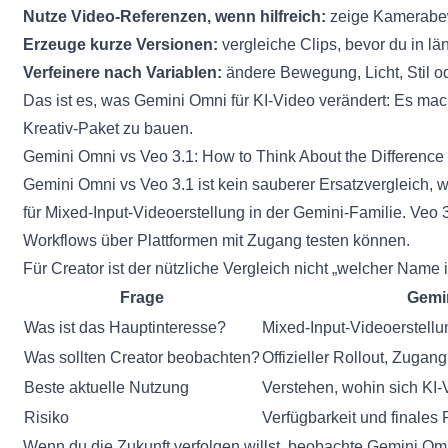
Nutze Video-Referenzen, wenn hilfreich:
zeige Kamerabe
Erzeuge kurze Versionen:
vergleiche Clips, bevor du in län
Verfeinere nach Variablen:
ändere Bewegung, Licht, Stil od
Das ist es, was Gemini Omni für KI-Video verändert: Es mac
Kreativ-Paket zu bauen.
Gemini Omni vs Veo 3.1: How to Think About the Difference
Gemini Omni vs Veo 3.1 ist kein sauberer Ersatzvergleich, w
für Mixed-Input-Videoerstellung in der Gemini-Familie.
Veo 
Workflows über Plattformen mit Zugang testen können.
Für Creator ist der nützliche Vergleich nicht „welcher Name i
Frage
Gemi
Was ist das Hauptinteresse?
Mixed-Input-Videoerstellu
Was sollten Creator beobachten?
Offizieller Rollout, Zugang
Beste aktuelle Nutzung
Verstehen, wohin sich KI-
Risiko
Verfügbarkeit und finales
Wenn du die Zukunft verfolgen willst, beobachte Gemini Om